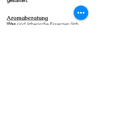
gestalten.
Aromaberatung
Was
sind ätherische Essenzen (äth.
Öle) und
wofür
kann ich sie
anwenden?
Welches
Öl kann mich unterstützen
und wie wende ich es an?
Neunzig Minuten
Ein Coaching dauert in der Regel 90
Minuten.
Diese 90 Minuten werden ganz
alleine dir gewidmet, ganz egal was
du brauchst.